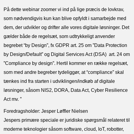
På dette webinar zoomer vi ind på lige præcis de lovkrav,
som nødvendigvis kun kan blive opfyldt i samarbejde med
dem, der udvikler og drifter alle vores digitale løsninger. Det
gælder både de regelsæt, som udtrykkeligt anvender
begrebet “by Design”, fx GDPR art. 25 om ”Data Protection
by Design/Default” og Digital Services Act (DSA) art. 24 om
”Compliance by design”. Hertil kommer en række regelsæt,
som med andre begreber tydeliggør, at “compliance” skal
tænkes ind fra starten i udviklingen/indkøb af digitale
løsninger, såsom NIS2, DORA, Data Act, Cyber Resilience
Act mv. ”
Foredragsholder: Jesper Løffler Nielsen
Jespers primære speciale er juridiske spørgsmål relateret til
moderne teknologier såsom software, cloud, IoT, robotter,