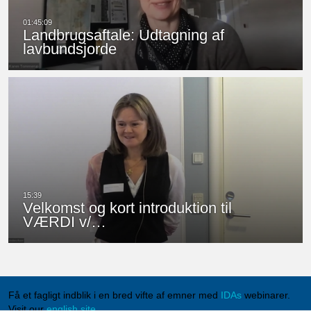
Landbrugsaftale: Udtagning af
lavbundsjorde
Velkomst og kort introduktion til
VÆRDI v/…
Få et fagligt indblik i en bred vifte af emner med
IDAs
webinarer.
Visit our
english site
.