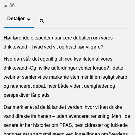
66
Detaljer
Hør førende eksperter nuancere debatten om vores
drikkevand – hvad ved vi, og hvad bør vi gøre?
Hvordan står det egentlig til med kvaliteten af vores
drikkevand -Og hvilke udfordringer venter forude? I dette
webinar samler vi tre markante stemmer til en fagligt skarp
og nuanceret debat, hvor både viden, uenigheder og
perspektiver får plads.
Danmark er et af de få lande i verden, hvor vi kan drikke
vand direkte fra hanen – uden avanceret rensning. Men i de
senere år har historier om PFAS, pesticidrester og lukkede
boringer sat spørgsmålstegn ved fortællingen om “verdens