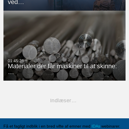
ved…
01:45:28
Materialer der får maskiner til at skinne:
…
Indlæser…
Få et fagligt indblik i en bred vifte af emner med
IDAs
webinarer.