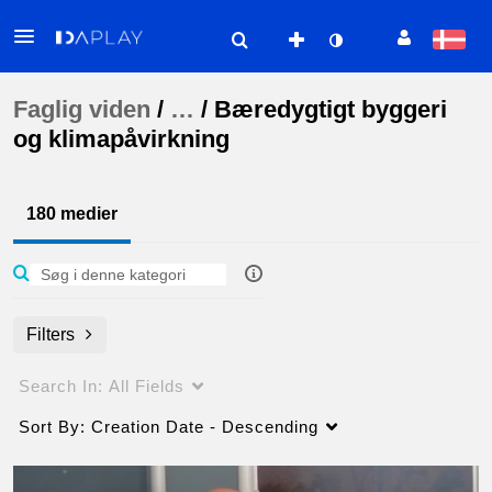
Faglig viden
/
…
/
Bæredygtigt byggeri
og klimapåvirkning
180 medier
Filters
Search In:
All Fields
Sort By:
Creation Date - Descending