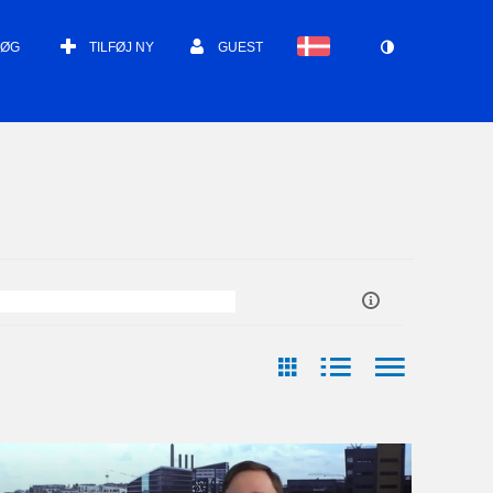
SØG
TILFØJ NY
GUEST
ast Update Date
Arrangør