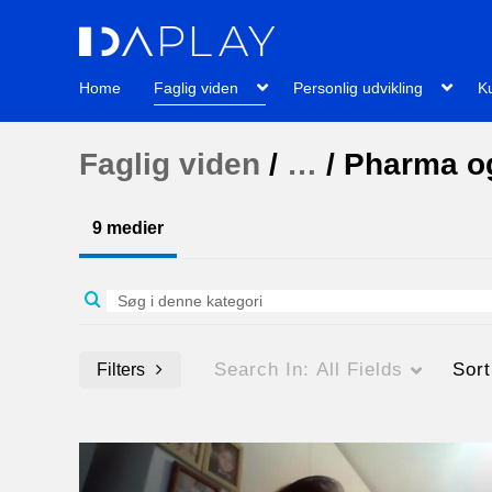
Home
Faglig viden
Personlig udvikling
Ku
Faglig viden
/
…
/
Pharma og
9 medier
Search In:
All Fields
Sor
Filters
Media Type
Billedtekster