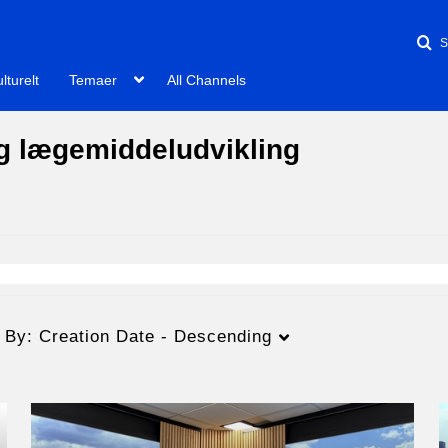
lturelt
Temaer
All Channels
 lægemiddeludvikling
t By:
Creation Date - Descending
Varighed
Creation Date
L