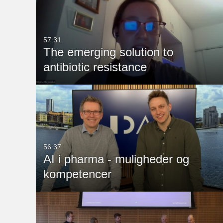
Alle medier
Alle
Video
Available
57:31
The emerging solution to
Quiz
Not Available
antibiotic resistance
Audio
Billede
Live-events
56:37
AI i pharma - muligheder og
kompetencer