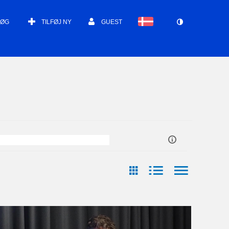
SØG
TILFØJ NY
GUEST
ast Update Date
Arrangør