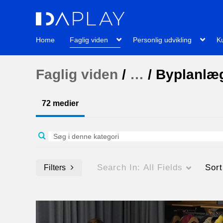
Home
Faglig viden
Personlig udvikling
Ku
Faglig viden
/
…
/
Byplanlæ
72 medier
Search In:
All Fields
Sor
Filters
Media Type
Billedtekster