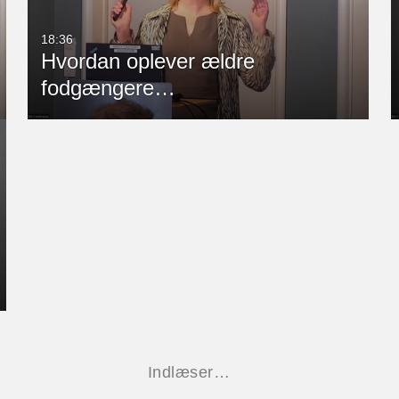
18:36
Hvordan oplever ældre
fodgængere…
Indlæser…