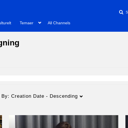
lturelt
Temaer
All Channels
gning
t By:
Creation Date - Descending
Varighed
Creation Date
L