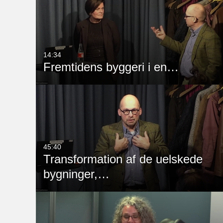
Alle medier
Alle
Video
Available
Quiz
Not Available
14:34
Fremtidens byggeri i en…
Audio
Billede
Live-events
45:40
Transformation af de uelskede
bygninger,…