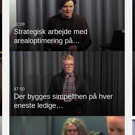
Any Duration
Any Date
00:00-10:00 min
Last 7 days
22:09
Strategisk arbejde med
10:00-30:00 min
Last 30 days
arealoptimering på…
30:00-60:00 min
Tilpasset
Custom Duration
47:50
Der bygges simpelthen på hver
eneste ledige…