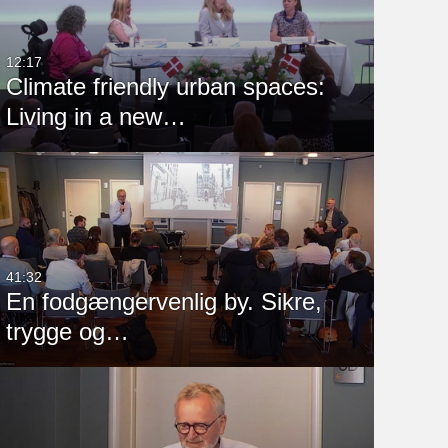
12:17
Climate friendly urban spaces:
Living in a new…
41:32
En fodgængervenlig by. Sikre,
trygge og…