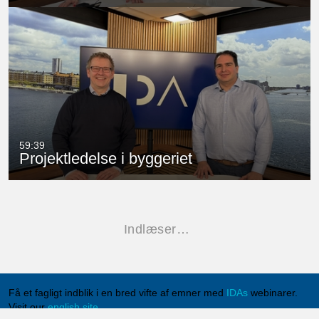
59:39
Projektledelse i byggeriet
Indlæser…
Få et fagligt indblik i en bred vifte af emner med
IDAs
webinarer.
Visit our
english site
.