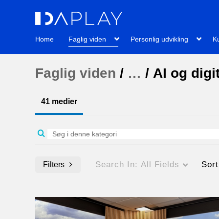
Home
Faglig viden
Personlig udvikling
Ku
Faglig viden
/
…
/
AI og digi
41 medier
Search In:
All Fields
Sor
Filters
Media Type
Billedtekster