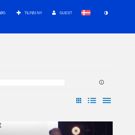
SØG
TILFØJ NY
GUEST
ast Update Date
Arrangør