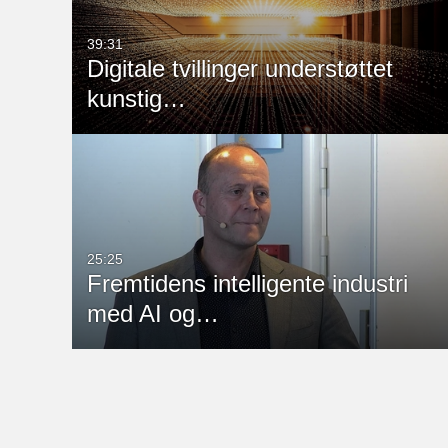
39:31
Digitale tvillinger understøttet
kunstig…
25:25
Fremtidens intelligente industri
med AI og…