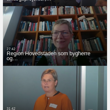
27:42
Region Hovedstaden som bygherre
og…
31:42