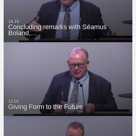
14:16
Concluding remarks with Séamus
Boland,…
12:01
Giving Form to the Future