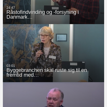
24:47
Råstofindvinding og -forsyning i
Danmark…
03:01
Byggebranchen skal ruste sig til en
fremtid med…