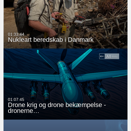
01:33:44
Nukleart beredskab i Danmark
01:07:45
Drone krig og drone bekæmpelse -
dronerne…