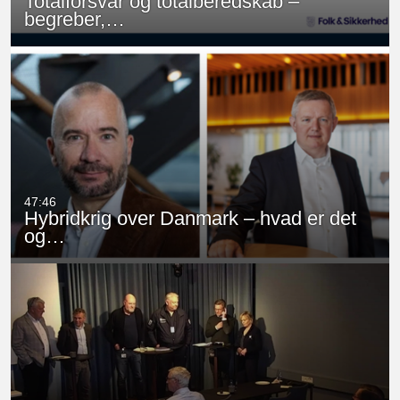
Totalforsvar og totalberedskab –
begreber,…
47:46
Hybridkrig over Danmark – hvad er det
og…