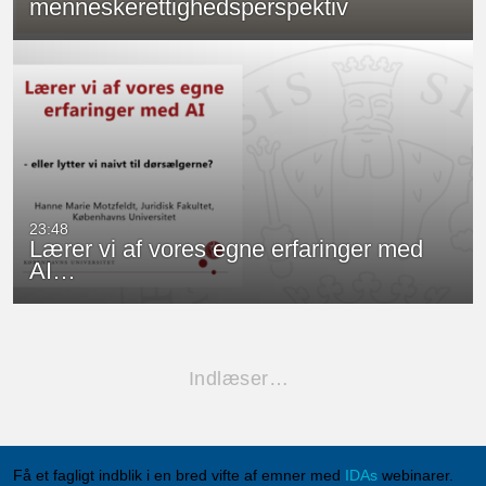
menneskerettighedsperspektiv
23:48
Lærer vi af vores egne erfaringer med
AI…
Indlæser…
Få et fagligt indblik i en bred vifte af emner med
IDAs
webinarer.