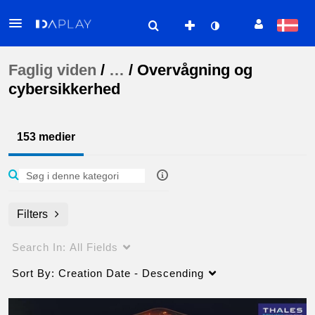
Faglig viden
/
…
/
Overvågning og
cybersikkerhed
153 medier
Filters
Search In:
All Fields
Sort By:
Creation Date - Descending