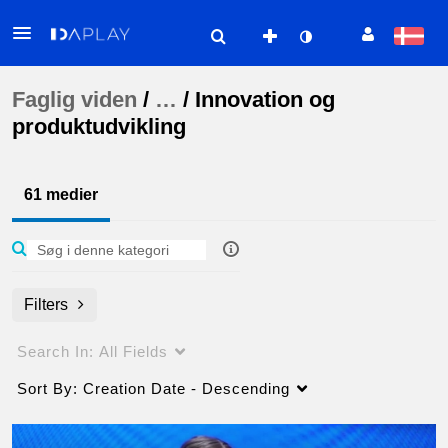
Faglig viden
/
…
/
Innovation og
produktudvikling
61 medier
Filters
Search In:
All Fields
Sort By:
Creation Date - Descending