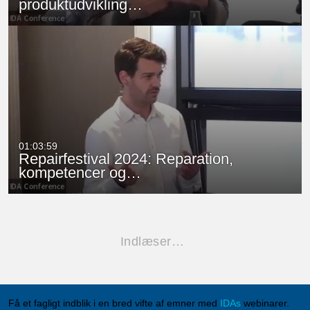
produktudvikling…
01:03:59
Repairfestival 2024: Reparation,
kompetencer og…
Indlæser…
Få et fagligt indblik i en bred vifte af emner med
IDAs
webinarer.