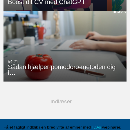
Boost dit CV med ChatGPT
54:21
Sådan hjælper pomodoro-metoden dig
i…
Indlæser…
Få et fagligt indblik i en bred vifte af emner med
IDAs
webinarer.