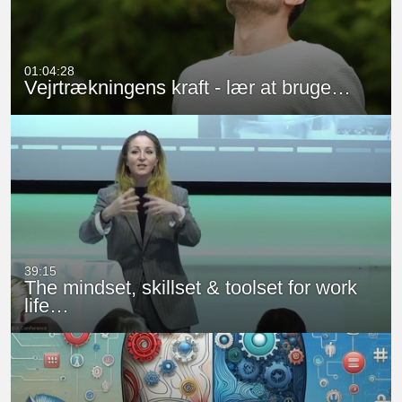
01:04:28
Vejrtrækningens kraft - lær at bruge…
39:15
The mindset, skillset & toolset for work
life…