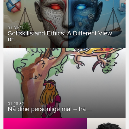
01:30:31
Softskills and Ethics: A Different View
on…
01:26:32
Nå dine personlige mål – fra…