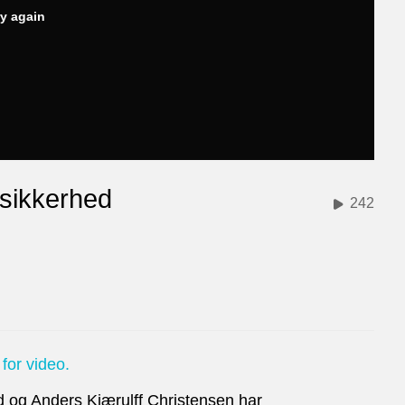
ry again
sikkerhed
242
 for video.
 og Anders Kjærulff Christensen har