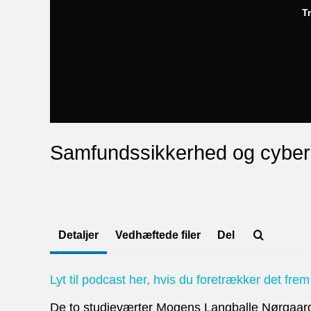
T
Samfundssikkerhed og cyber
Detaljer
Vedhæftede filer
Del
Lyt til podcast her, hvis du foretrækker det frem
De to studieværter Mogens Langballe Nørgaard