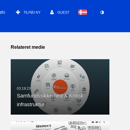
SØG
TILFØJ NY
GUEST
Relateret medie
Samfundssikkerhed & Kritisk
infrastruktur