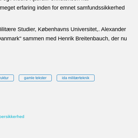
r meget erfaring inden for emnet samfundssikkerhed
Militære Studier, Københavns Universitet,. Alexander
i Danmark" sammen med Henrik Breitenbauch, der nu
ruktur
gamle tekster
ida militærteknik
bersikkerhed