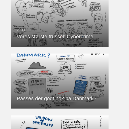
Vores største trussel: Cybercrime
Passes der godt nok på Danmark?