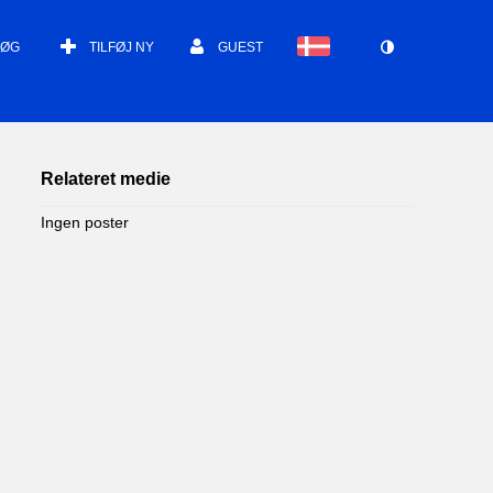
SØG
TILFØJ NY
GUEST
Relateret medie
Ingen poster