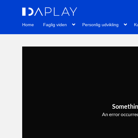
Home
Faglig viden
Personlig udvikling
Ku
Somethin
An error occurred,