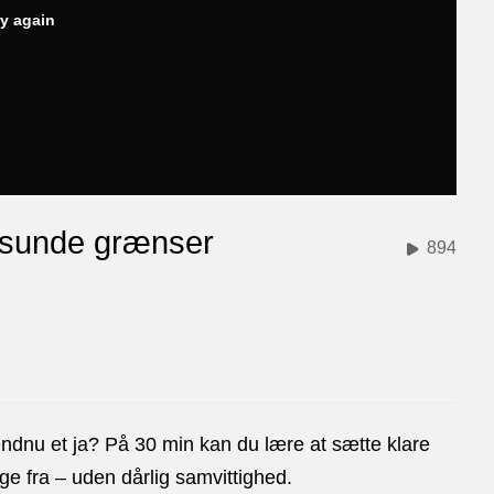
ry again
e sunde grænser
894
ndnu et ja? På 30 min kan du lære at sætte klare
ige fra – uden dårlig samvittighed.