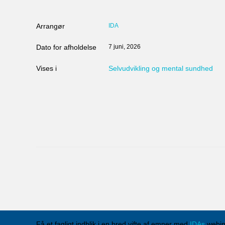
Arrangør
IDA
Dato for afholdelse
7 juni, 2026
Vises i
Selvudvikling og mental sundhed
Få et fagligt indblik i en bred vifte af emner med
IDAs
webina