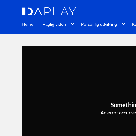
Home
Faglig viden
Personlig udvikling
Ku
Somethin
An error occurred,