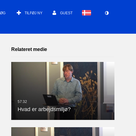
SØG
TILFØJ NY
GUEST
Relateret medie
Hvad er arbejdsmiljø?