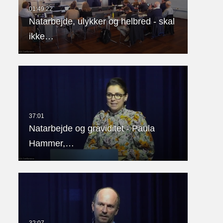
Natarbejde, ulykker og helbred - skal
ikke…
Natarbejde og graviditet - Paula
Hammer,…