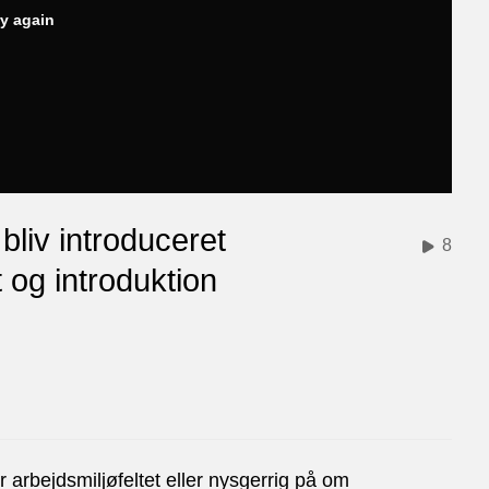
ry again
bliv introduceret
8
t og introduktion
 arbejdsmiljøfeltet eller nysgerrig på om