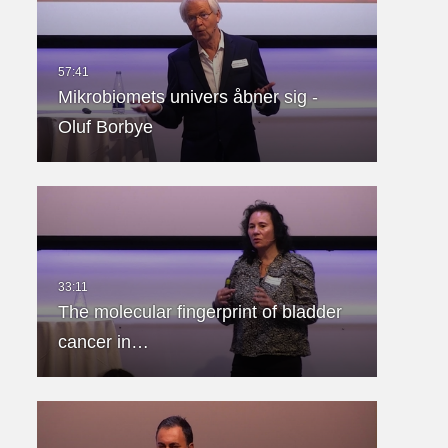
Mikrobiomets univers åbner sig -
Oluf Borbye
The molecular fingerprint of bladder
cancer in…