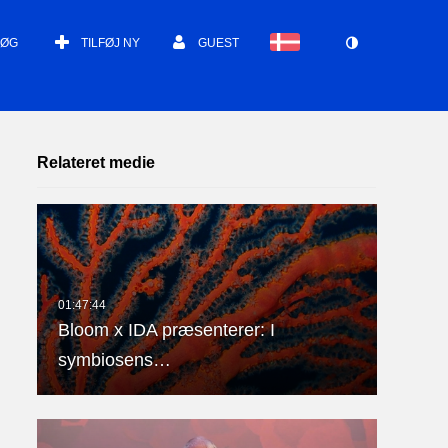
SØG
TILFØJ NY
GUEST
Relateret medie
Bloom x IDA præsenterer: I
symbiosens…