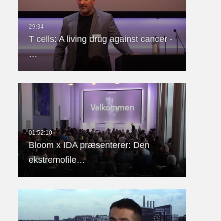
T cells: A living drug against cancer -
…
Bloom x IDA præsenterer: Den
ekstremofile…