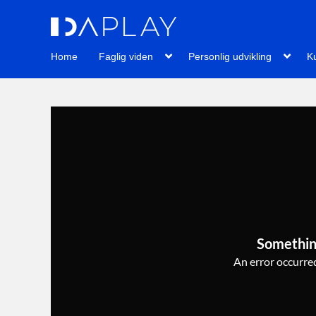
Home
Faglig viden
Personlig udvikling
Ku
Somethin
An error occurred,