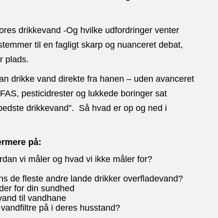
vores drikkevand -Og hvilke udfordringer venter
stemmer til en fagligt skarp og nuanceret debat,
r plads.
kan drikke vand direkte fra hanen – uden avanceret
FAS, pesticidrester og lukkede boringer sat
bedste drikkevand”. Så hvad er op og ned i
ærmere på:
rdan vi måler og hvad vi ikke måler for?
ns de fleste andre lande drikker overfladevand?
yder for din sundhed
dvand til vandhane
vandfiltre på i deres husstand?