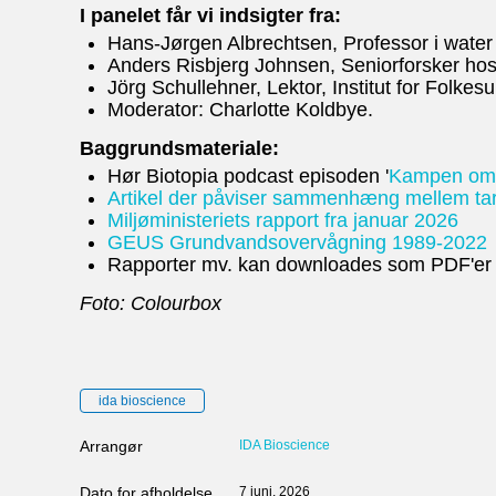
I panelet får vi indsigter fra:
Hans-Jørgen Albrechtsen, Professor i wate
Anders Risbjerg Johnsen, Seniorforsker h
Jörg Schullehner, Lektor, Institut for Folke
Moderator: Charlotte Koldbye.
Baggrundsmateriale:
Hør Biotopia podcast episoden '
Kampen om 
Artikel der påviser sammenhæng mellem tarm
Miljøministeriets rapport fra januar 2026
GEUS Grundvandsovervågning 1989-2022
Rapporter mv. kan downloades som PDF'er
Foto: Colourbox
ida bioscience
Arrangør
IDA Bioscience
Dato for afholdelse
7 juni, 2026