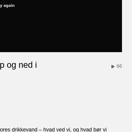
ry again
p og ned i
66
res drikkevand – hvad ved vi, og hvad bør vi